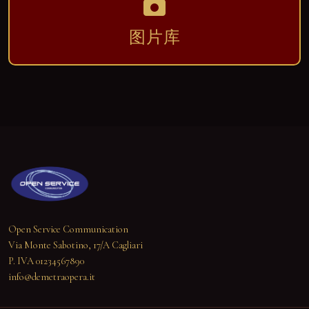
图片库
Open Service Communication
Via Monte Sabotino, 17/A Cagliari
P. IVA 01234567890
info@demetraopera.it