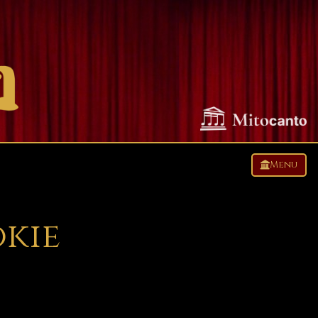
Menu
okie