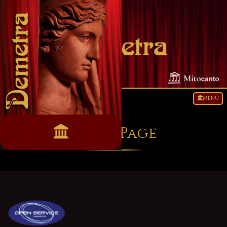
IT
|
EN
|
中文
Menu
Home Page